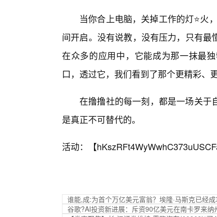
当你合上电脑，关掉工作的灯⭐火，
间开启。没有说教，没有压力，只有最
在众多的应用中，它能成为那一抹最独
口，透过它，我们看到了那个更精彩、
在撸撸社的每一刻，都是一场关于
是真正不可替代的。
活动：【
hKszRFt4WyWwhC373uUSCF
谁能,成:为首个万亿美元富翁？埃隆·马斯克已经
谷歌?AI投资新进展：斥资90亿美元在南卡罗来