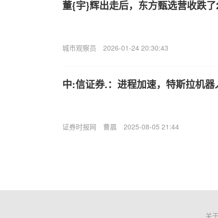
董{宇}辉出走后，东方甄选营收跌了
城市观察员
2026-01-24 20:30:43
中:信证券.：进程加速，特斯拉机
证券时报网
曹晨
2025-08-05 21:44
关