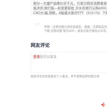
部分—大疆产品降价近千元，引发已购买消费者退
临沭农;商行股—权变更获批 沂水农商行认购4000
CXO大;幅,领跌，A股最大医疗ETF（51217
声明：证券时报力求信息真实、准确，文章提及内
下载“证券时报”官方APP，或关注官方微信公众
网友评论
登录
后可以发言
网友评论仅供其表达个人看法，并不表明证券时报立场