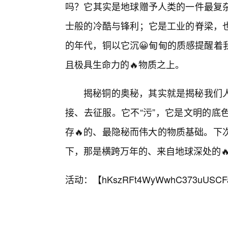
吗？它其实是地球赠予人类的一件最复
士般的冷酷与锋利；它是工业的脊梁，
的年代，铜以它沉😀甸甸的质感提醒着
且极具生命力的🔥物质之上。
揭秘铜的奥秘，其实就是揭秘我们
接、去征服。它不“污”，它是文明的底
存🔥的、最隐秘而伟大的物质基础。下次
下，那是横跨万年的、来自地球深处的
活动：【
hKszRFt4WyWwhC373uUSCF